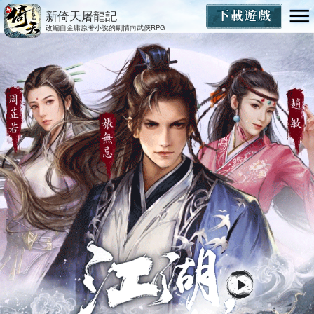
新倚天屠龍記
改編自金庸原著小說的劇情向武俠RPG